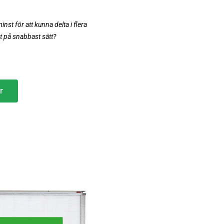
nst för att kunna delta i flera
t på snabbast sätt?
r