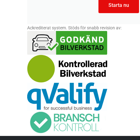
Starta nu
Ackrediterat system. Stöds för snabb revision av: