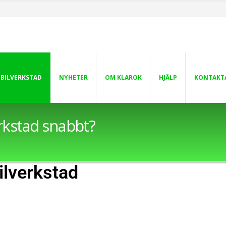
 BILVERKSTAD
NYHETER
OM KLAROK
HJÄLP
KONTAKT
erkstad snabbt?
ilverkstad