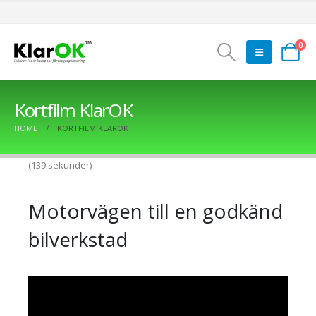
0
Kortfilm KlarOK
HOME
KORTFILM KLAROK
(139 sekunder)
Motorvägen till en godkänd
bilverkstad