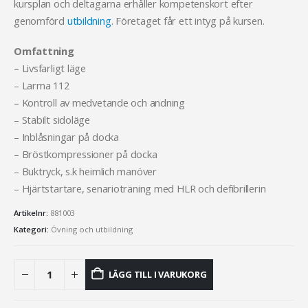
kursplan och deltagarna erhåller kompetenskort efter
genomförd
utbildning
. Företaget får ett intyg på kursen.
Omfattning
– Livsfarligt läge
– Larma 112
– Kontroll av medvetande och andning
– Stabilt sidoläge
– Inblåsningar på docka
– Bröstkompressioner på docka
– Buktryck, s.k heimlich manöver
– Hjärtstartare, senarioträning med HLR och defibrillerin
Artikelnr:
881003
Kategori:
Övning och utbildning
LÄGG TILL I VARUKORG