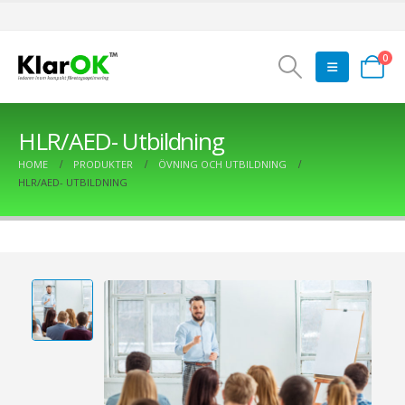
0
HLR/AED- Utbildning
HOME
PRODUKTER
ÖVNING OCH UTBILDNING
HLR/AED- UTBILDNING