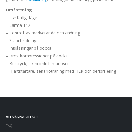
Omfattning
– Livsfarligt läge
– Larma 112
– Kontroll av medvetande och andning
– Stabilt sidoläge
– Inblåsningar på docka
– Bröstkompressioner på docka
– Buktryck, s.k heimlich manöver
– Hjärtstartare, senarioträning med HLR och defibrillering
ALLMÄNNA VILLKOR
FAQ