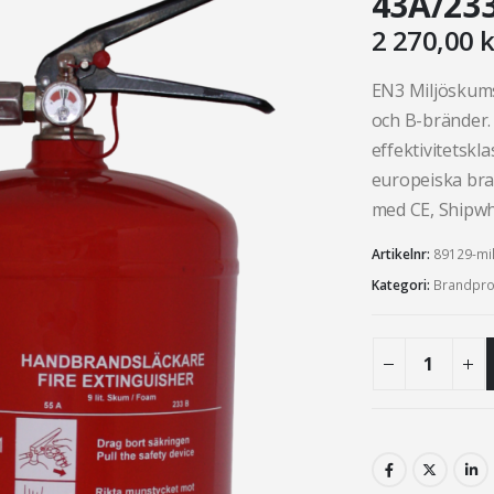
43A/23
2 270,00
k
EN3 Miljöskumsl
och B-bränder. 
effektivitetskl
europeiska bra
med CE, Shipwh
Artikelnr:
89129-mil
Kategori:
Brandpro