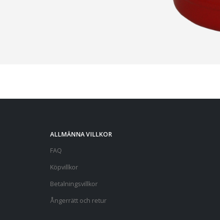
ALLMÄNNA VILLKOR
FAQ
Köpvillkor
Betalningsvillkor
Ångerrätt och retur