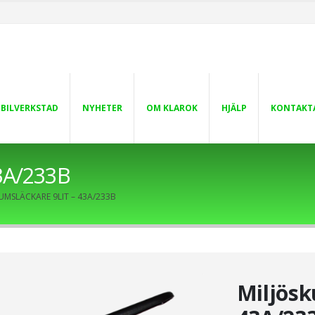
 BILVERKSTAD
NYHETER
OM KLAROK
HJÄLP
KONTAKT
43A/233B
UMSLÄCKARE 9LIT – 43A/233B
Miljösk