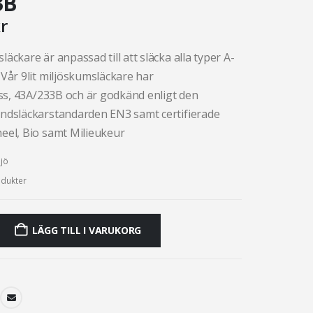
3B
r
äckare är anpassad till att släcka alla typer A-
Vår 9lit miljöskumsläckare har
ass, 43A/233B och är godkänd enligt den
ndsläckarstandarden EN3 samt certifierade
eel, Bio samt Milieukeur
jö
dukter
LÄGG TILL I VARUKORG