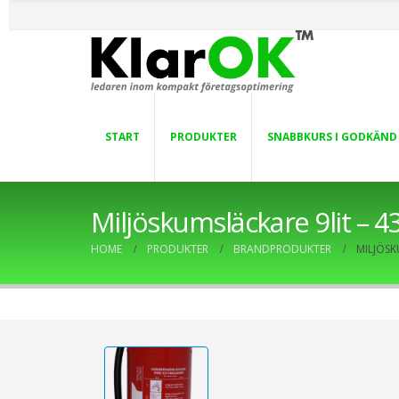
START
PRODUKTER
SNABBKURS I GODKÄND
Miljöskumsläckare 9lit – 
HOME
PRODUKTER
BRANDPRODUKTER
MILJÖSK