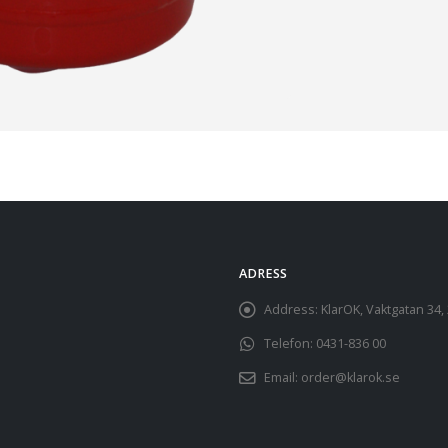
ADRESS
Address:
KlarOK, Vaktgatan 34
Telefon:
0431-836 00
Email:
order@klarok.se