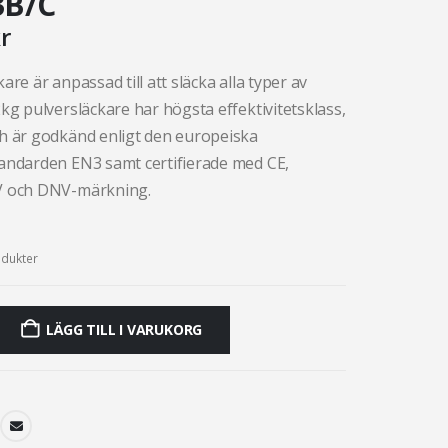
3B/C
r
are är anpassad till att släcka alla typer av
kg pulversläckare har högsta effektivitetsklass,
h är godkänd enligt den europeiska
andarden EN3 samt certifierade med CE,
V och DNV-märkning.
dukter
LÄGG TILL I VARUKORG