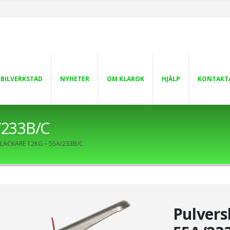
 BILVERKSTAD
NYHETER
OM KLAROK
HJÄLP
KONTAKT
/233B/C
LÄCKARE 12KG – 55A/233B/C
Pulvers