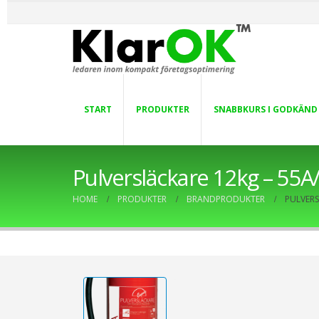
START
PRODUKTER
SNABBKURS I GODKÄND
Pulversläckare 12kg – 55A
HOME
PRODUKTER
BRANDPRODUKTER
PULVERS