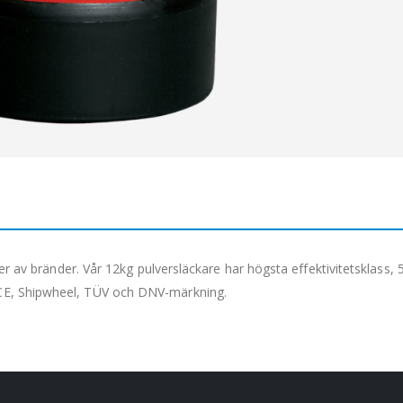
yper av bränder. Vår 12kg pulversläckare har högsta effektivitetsklas
CE, Shipwheel, TÜV och DNV-märkning.