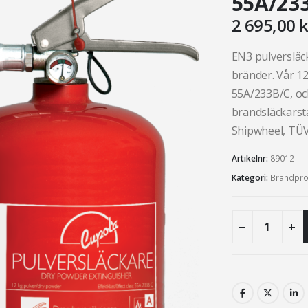
55A/23
2 695,00
k
EN3 pulversläck
bränder. Vår 12
55A/233B/C, oc
brandsläckarst
Shipwheel, TÜ
Artikelnr:
89012
Kategori:
Brandpro