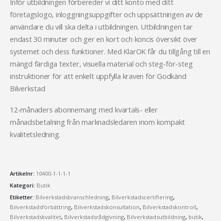
Inför utbildningen förbereder vi ditt konto med ditt
företagslogo, inloggningsuppgifter och uppsättningen av de
användare du vill ska delta i utbildningen. Utbildningen tar
endast 30 minuter och ger en kort och koncis översikt över
systemet och dess funktioner. Med KlarOK får du tillgång till en
mängd färdiga texter, visuella material och steg-för-steg
instruktioner för att enkelt uppfylla kraven för Godkänd
Bilverkstad
12-månaders abonnemang med kvartals- eller
månadsbetalning från marknadsledaren inom kompakt
kvalitetsledning.
Artikelnr:
10400-1-1-1-1
Kategori:
Butik
Etiketter:
Bilverkstadsbranschledning
,
Bilverkstadscertifiering
,
Bilverkstadsförbättring
,
Bilverkstadskonsultation
,
Bilverkstadskontroll
,
Bilverkstadskvalitet
,
Bilverkstadsrådgivning
,
Bilverkstadsutbildning
,
butik
,