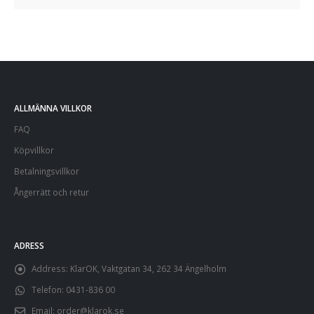
ALLMÄNNA VILLKOR
FAQ
Köpvillkor
Betalningsvillkor
Ångerrätt och retur
ADRESS
Address:
KlarOK, Vaktgatan 34, 262 34 Ängelholm
Telefon:
0431-836 00
Email:
order@klarok.se