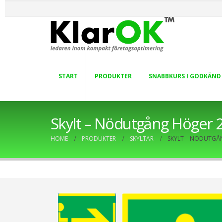
START
PRODUKTER
SNABBKURS I GODKÄND
Skylt – Nödutgång Höge
HOME
PRODUKTER
SKYLTAR
SKYLT – NÖDUTGÅ