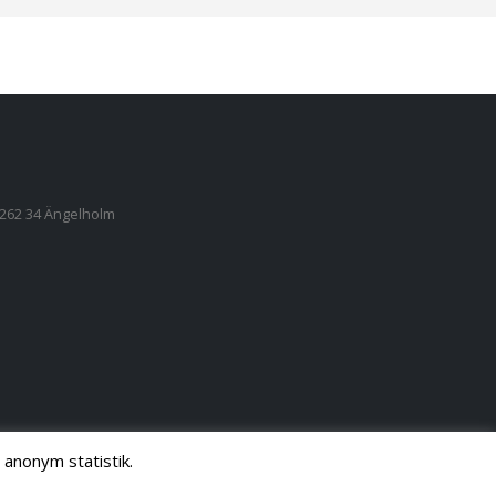
, 262 34 Ängelholm
 anonym statistik.