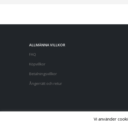
ALLMÄNNA VILLKOR
FAQ
Köpvillkor
Betalningsvillkor
Ångerrätt och retur
Vi använder cooki
© Copyright 2022. All Rights Reserved.