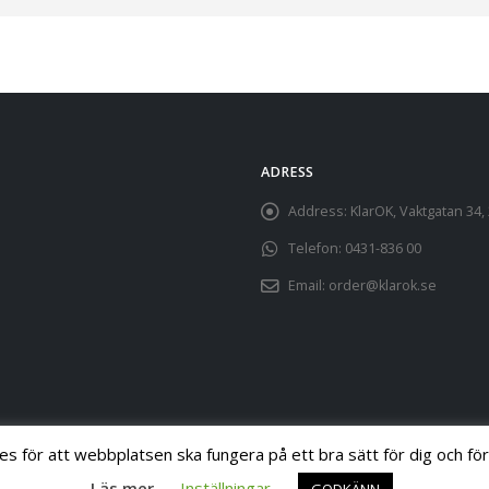
ADRESS
Address:
KlarOK, Vaktgatan 34
Telefon:
0431-836 00
Email:
order@klarok.se
es för att webbplatsen ska fungera på ett bra sätt för dig och för
Läs mer
Inställningar