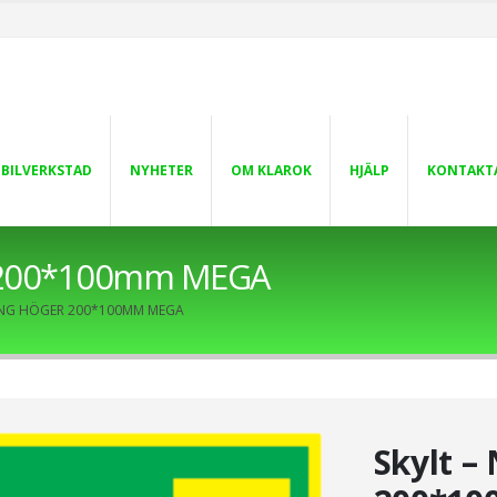
 BILVERKSTAD
NYHETER
OM KLAROK
HJÄLP
KONTAKT
r 200*100mm MEGA
NG HÖGER 200*100MM MEGA
Skylt –