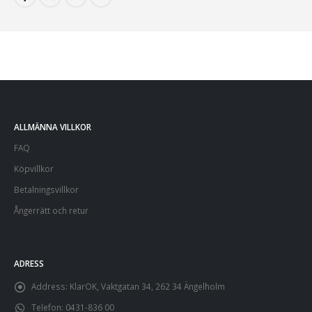
ALLMÄNNA VILLKOR
FAQ
Köpvillkor
Betalningsvillkor
Ångerrätt och retur
ADRESS
Address:
KlarOK, Vaktgatan 34, 262 34 Ängelholm
Telefon:
0431-836 00