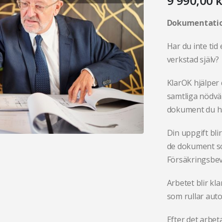
9 990,00
k
Dokumentatio
Har du inte tid
verkstad själv?
KlarOK hjälper 
samtliga nödvä
dokument du h
Din uppgift bli
de dokument so
Försäkringsbev
Arbetet blir kl
som rullar auto
Efter det arbe