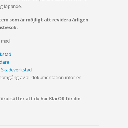
ig löpande.
tem som är möjligt att revidera årligen
ynsbesök.
 med:
kstad
rdare
d Skadeverkstad
enomgång av all dokumentation inför en
örutsätter att du har KlarOK för din