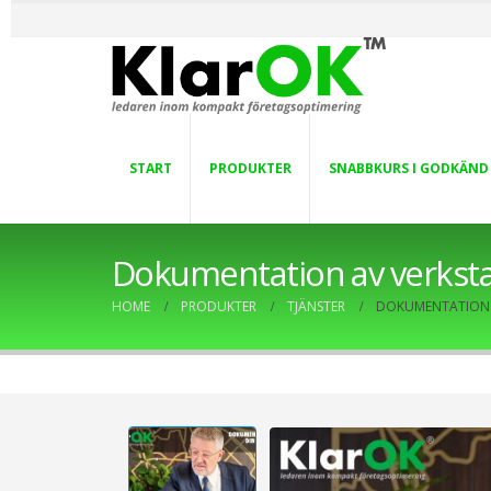
START
PRODUKTER
SNABBKURS I GODKÄND
Dokumentation av verkst
HOME
PRODUKTER
TJÄNSTER
DOKUMENTATION 