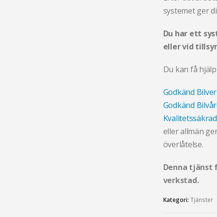
systemet ger d
Du har ett sys
eller vid tills
Du kan få hjälp
Godkänd Bilver
Godkänd Bilvå
Kvalitetssäkra
eller allmän g
överlåtelse.
Denna tjänst f
verkstad.
Kategori:
Tjänster