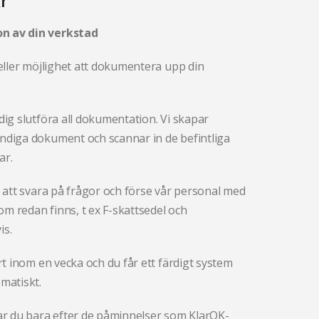
r
n av din verkstad
 eller möjlighet att dokumentera upp din
dig slutföra all dokumentation. Vi skapar
ndiga dokument och scannar in de befintliga
ar.
r att svara på frågor och förse vår personal med
m redan finns, t ex F-skattsedel och
is.
art inom en vecka och du får ett färdigt system
matiskt.
tar du bara efter de påminnelser som KlarOK-