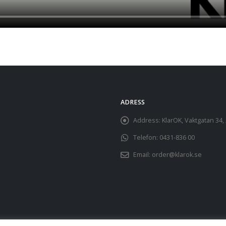
ADRESS
Address:
KlarOK, Vaktgatan 34
Telefon:
0431-836 00
Email:
order@klarok.se