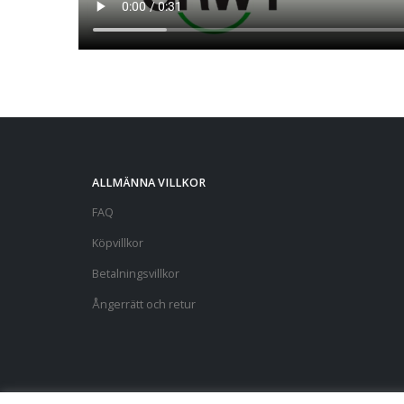
ALLMÄNNA VILLKOR
FAQ
Köpvillkor
Betalningsvillkor
Ångerrätt och retur